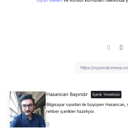
Oyun hileleri
ve konsol komutları hakkında yazd
Hasancan Bayındır
İçerik Yöneticisi
Bilgisayar oyunları ile büyüyen Hasancan, s
rehber içerikler hazırlıyor.