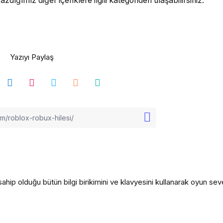
ığımız diğer içeriklere ilgili kategoriden ulaşabilirsiniz.
Yazıyı Paylaş
ahip olduğu bütün bilgi birikimini ve klavyesini kullanarak oyun seve