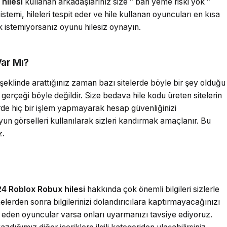
hilesi
kullanan arkadaşlarınız size ” ban yeme riski yok ”
mi, hileleri tespit eder ve hile kullanan oyuncuları en kısa
 istemiyorsanız oyunu hilesiz oynayın.
Var Mı?
 şeklinde arattığınız zaman bazı sitelerde böyle bir şey olduğu
in gerçeği böyle değildir. Size bedava hile kodu üreten sitelerin
lerde hiç bir işlem yapmayarak hesap güvenliğinizi
oyun görselleri kullanılarak sizleri kandırmak amaçlanır. Bu
z.
4 Roblox Robux hilesi
hakkında çok önemli bilgileri sizlerle
elerden sonra bilgilerinizi dolandırıcılara kaptırmayacağınızı
a eden oyuncular varsa onları uyarmanızı tavsiye ediyoruz.