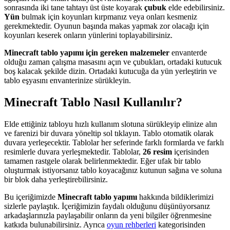
sonrasında iki tane tahtayı üst üste koyarak
çubuk
elde edebilirsiniz.
Yün
bulmak için koyunları kırpmanız veya onları kesmeniz
gerekmektedir. Oyunun başında makas yapmak zor olacağı için
koyunları keserek onların yünlerini toplayabilirsiniz.
Minecraft tablo yapımı için gereken malzemeler
envanterde
olduğu zaman çalışma masasını açın ve çubukları, ortadaki kutucuk
boş kalacak şekilde dizin. Ortadaki kutucuğa da yün yerleştirin ve
tablo eşyasını envanterinize sürükleyin.
Minecraft Tablo Nasıl Kullanılır?
Elde ettiğiniz tabloyu hızlı kullanım slotuna sürükleyip elinize alın
ve farenizi bir duvara yöneltip sol tıklayın. Tablo otomatik olarak
duvara yerleşecektir. Tablolar her seferinde farklı formlarda ve farklı
resimlerle duvara yerleşmektedir. Tablolar,
26 resim
içerisinden
tamamen rastgele olarak belirlenmektedir. Eğer ufak bir tablo
oluşturmak istiyorsanız tablo koyacağınız kutunun sağına ve soluna
bir blok daha yerleştirebilirsiniz.
Bu içeriğimizde
Minecraft tablo yapımı
hakkında bildiklerimizi
sizlerle paylaştık. İçeriğimizin faydalı olduğunu düşünüyorsanız
arkadaşlarınızla paylaşabilir onların da yeni bilgiler öğrenmesine
katkıda bulunabilirsiniz. Ayrıca
oyun rehberleri
kategorisinden