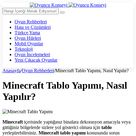
Oyun Rehberleri
Hata ve Çözümleri
Türkçe Yama
Oyun Hileleri
Mobil Oyunlar
Teknoloji
Oyun İncelemeleri
Yeni Çıkacak Oyunlar
Anasayfa
/
Oyun Rehberleri
/
Minecraft Tablo Yapımı, Nasıl Yapılır?
Minecraft Tablo Yapımı, Nasıl
Yapılır?
Minecraft
içerisinde yaptığınız binalara dekorasyon amacıyla veya
gittiğiniz bölgelerde sizlere yol gösterici olması için
tablo
yerleştirebilirsiniz.
Minecraft tablo yapımı
konusunda sorun