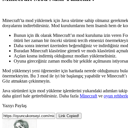
Minecraft’ta mod yüklemek için Java sürüme sahip olmanız gerekmekted
dosyalarını indirebilirsiniz. Mod kurulumlarını hem lisanslı hem de ko
Bunun için ilk olarak Minecraft’ın mod kuruluma izin veren F
ötürü her zaman bir önceki sürümü tercih etmenizi önermektey
Daha sonra internet üzerinden beğendiğiniz ve indirdiğiniz m
Buradan Minecraft klasörüne girmeli ve mods klasörünü açmalı
Açılan kısma indirmiş olduğunuz modları yüklemelisiniz.
Oyuna gireceğiniz zaman modlu bir şekilde açılmasını istiyors
Mod yüklemeyi yeni öğrenenler için haritada nerede olduğunuzu bula
önermekteyim. Bu 3 mod ile iyi bir başlangıç yapabilir ve Minecraft’ı d
Göz atmaktan çekinmeyin.
Java sürümleri için mod yükleme işlemlerini yukarıdaki adımları takip
daha güzel hale getirebilirsiniz. Daha fazla
Minecraft
ve
oyun rehberle
Yazıyı Paylaş
Link Copied!