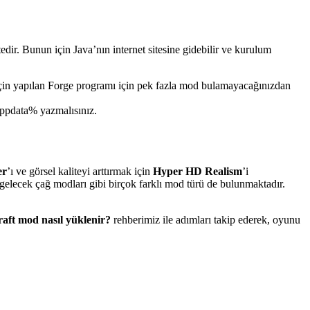
r. Bunun için Java’nın internet sitesine gidebilir ve kurulum
çin yapılan Forge programı için pek fazla mod bulamayacağınızdan
appdata% yazmalısınız.
er
’ı ve görsel kaliteyi arttırmak için
Hyper HD Realism
’i
, gelecek çağ modları gibi birçok farklı mod türü de bulunmaktadır.
aft mod nasıl yüklenir?
rehberimiz ile adımları takip ederek, oyunu