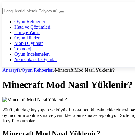
Oyun Rehberleri
Hata ve Çözümleri
Türkçe Yama
Oyun Hileleri
Mobil Oyunlar
Teknoloji
Oyun İncelemeleri
Yeni Çıkacak Oyunlar
Anasayfa
/
Oyun Rehberleri
/
Minecraft Mod Nasıl Yüklenir?
Minecraft Mod Nasıl Yüklenir?
2009 yılında çıkış yapan ve büyük bir oyuncu kitlesini elde etmeyi b
oyuncuların sıkılmasına ve yenilikler aramasına sebep oluyor. Sizler
Keyifli okumalar.
Minecraft Mod Nasıl Yüklenir?