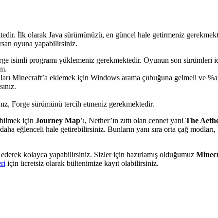
ir. İlk olarak Java sürümünüzü, en güncel hale getirmeniz gerekmektedi
rsan oyuna yapabilirsiniz.
orge isimli programı yüklemeniz gerekmektedir. Oyunun son sürümleri i
im.
odları Minecraft’a eklemek için Windows arama çubuğuna gelmeli ve %
sınız.
anız, Forge sürümünü tercih etmeniz gerekmektedir.
bilmek için
Journey Map
’ı, Nether’ın zıttı olan cennet yani
The Aeth
aha eğlenceli hale getirebilirsiniz. Bunların yanı sıra orta çağ modları
 ederek kolayca yapabilirsiniz. Sizler için hazırlamış olduğumuz
Minecr
ri
için ücretsiz olarak bültenimize kayıt olabilirsiniz.