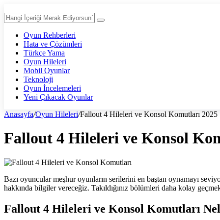
Oyun Rehberleri
Hata ve Çözümleri
Türkçe Yama
Oyun Hileleri
Mobil Oyunlar
Teknoloji
Oyun İncelemeleri
Yeni Çıkacak Oyunlar
Anasayfa
/
Oyun Hileleri
/
Fallout 4 Hileleri ve Konsol Komutları 2025
Fallout 4 Hileleri ve Konsol Ko
Bazı oyuncular meşhur oyunların serilerini en baştan oynamayı seviyor.
hakkında bilgiler vereceğiz. Takıldığınız bölümleri daha kolay geçme
Fallout 4 Hileleri ve Konsol Komutları Ne