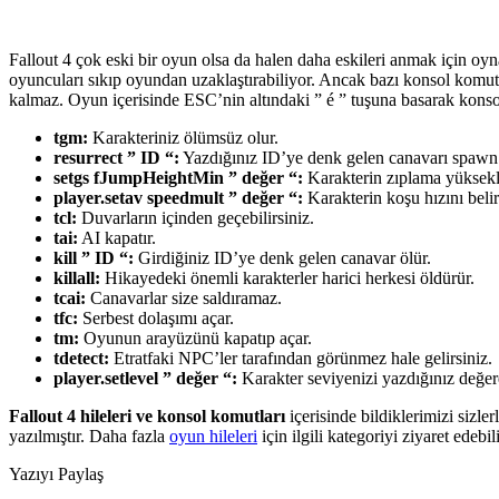
Fallout 4 çok eski bir oyun olsa da halen daha eskileri anmak için o
oyuncuları sıkıp oyundan uzaklaştırabiliyor. Ancak bazı konsol komutl
kalmaz. Oyun içerisinde ESC’nin altındaki ” é ” tuşuna basarak konsolu
tgm:
Karakteriniz ölümsüz olur.
resurrect ” ID “:
Yazdığınız ID’ye denk gelen canavarı spawn 
setgs fJumpHeightMin ” değer “:
Karakterin zıplama yüksekliğ
player.setav speedmult ” değer “:
Karakterin koşu hızını belir
tcl:
Duvarların içinden geçebilirsiniz.
tai:
AI kapatır.
kill ” ID “:
Girdiğiniz ID’ye denk gelen canavar ölür.
killall:
Hikayedeki önemli karakterler harici herkesi öldürür.
tcai:
Canavarlar size saldıramaz.
tfc:
Serbest dolaşımı açar.
tm:
Oyunun arayüzünü kapatıp açar.
tdetect:
Etratfaki NPC’ler tarafından görünmez hale gelirsiniz.
player.setlevel ” değer “:
Karakter seviyenizi yazdığınız değer
Fallout 4 hileleri ve konsol komutları
içerisinde bildiklerimizi sizl
yazılmıştır. Daha fazla
oyun hileleri
için ilgili kategoriyi ziyaret edebili
Yazıyı Paylaş