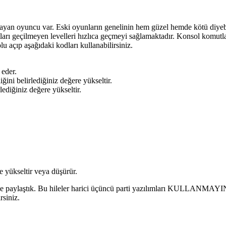
ynayan oyuncu var. Eski oyunların genelinin hem güzel hemde kötü diyebi
arı geçilmeyen levelleri hızlıca geçmeyi sağlamaktadır. Konsol komutla
 açıp aşağıdaki kodları kullanabilirsiniz.
eder.
ini belirlediğiniz değere yükseltir.
lediğiniz değere yükseltir.
e yükseltir veya düşürür.
erle paylaştık. Bu hileler harici üçüncü parti yazılımları KULLANMAYIN.
rsiniz.