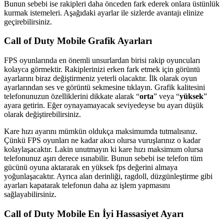
Bunun sebebi ise rakipleri daha önceden fark ederek onlara üstünlük
kurmak istemeleri. Aşağıdaki ayarlar ile sizlerde avantajı elinize
geçirebilirsiniz.
Call of Duty Mobile Grafik Ayarları
FPS oyunlarında en önemli unsurlardan birisi rakip oyuncuları
kolayca görmektir. Rakiplerinizi erken fark etmek için görüntü
ayarlarını biraz değiştirmeniz yeterli olacaktır. İlk olarak oyun
ayarlarından ses ve görüntü sekmesine tıklayın. Grafik kalitesini
telefonunuzun özelliklerini dikkate alarak “
orta
” veya “
yüksek
”
ayara getirin. Eğer oynayamayacak seviyedeyse bu ayarı düşük
olarak değiştirebilirsiniz.
Kare hızı ayarını mümkün oldukça maksimumda tutmalısınız.
Çünkü FPS oyunları ne kadar akıcı olursa vuruşlarınız o kadar
kolaylaşacaktır. Lakin unutmayın ki kare hızı maksimum olursa
telefonunuz aşırı derece ısınabilir. Bunun sebebi ise telefon tüm
gücünü oyuna aktararak en yüksek fps değerini almaya
yoğunlaşacaktır. Ayrıca alan derinliği, ragdoll, düzgünleştirme gibi
ayarları kapatarak telefonun daha az işlem yapmasını
sağlayabilirsiniz.
Call of Duty Mobile En İyi Hassasiyet Ayarı