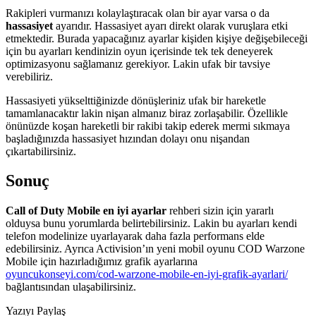
Rakipleri vurmanızı kolaylaştıracak olan bir ayar varsa o da
hassasiyet
ayarıdır. Hassasiyet ayarı direkt olarak vuruşlara etki
etmektedir. Burada yapacağınız ayarlar kişiden kişiye değişebileceği
için bu ayarları kendinizin oyun içerisinde tek tek deneyerek
optimizasyonu sağlamanız gerekiyor. Lakin ufak bir tavsiye
verebiliriz.
Hassasiyeti yükselttiğinizde dönüşleriniz ufak bir hareketle
tamamlanacaktır lakin nişan almanız biraz zorlaşabilir. Özellikle
önünüzde koşan hareketli bir rakibi takip ederek mermi sıkmaya
başladığınızda hassasiyet hızından dolayı onu nişandan
çıkartabilirsiniz.
Sonuç
Call of Duty Mobile en iyi ayarlar
rehberi sizin için yararlı
olduysa bunu yorumlarda belirtebilirsiniz. Lakin bu ayarları kendi
telefon modelinize uyarlayarak daha fazla performans elde
edebilirsiniz. Ayrıca Activision’ın yeni mobil oyunu COD Warzone
Mobile için hazırladığımız grafik ayarlarına
oyuncukonseyi.com/cod-warzone-mobile-en-iyi-grafik-ayarlari/
bağlantısından ulaşabilirsiniz.
Yazıyı Paylaş