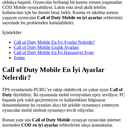
oldukça başarılı. Oyuncular herhangi bir kasma sorunu yaşamadan
COD Mobile oynayabiliyor. Lakin eski nesil akıllı telefon
kullanıcıları için bu durum biraz farklı. Kasma ve takılma sorunu
yaşayan oyuncular
Call of Duty Mobile en iyi ayarlar
rehberimiz
sayesinde bu problemden kurtulabilirler.
İçindekiler
Call of Duty Mobile En İyi Ayarlar Nelerdir?
Call of Duty Mobile Grafik Ayarları
Call of Duty Mobile En İyi Hassasiyet Ayarı
Sonuç
Call of Duty Mobile En İyi Ayarlar
Nelerdir?
FPS oyunlarında PUBG’ye rakip olabilecek en yakın oyun
Call of
Duty
diyebiliriz. İki oyununda mobil versiyonları epey seviliyor. PC
başında pek vakit geçiremeyen ve kullandıkları bilgisayar
donanımlarının bu oyunları akıcı bir şekilde oynamaya yetmeyen
oyuncular mobil sürümü oynamayı tercih ediyorlar.
Bunun yanı sıra
Call of Duty Mobile
oynayan oyuncular internet
üzerinden
COD en iyi ayarlar
rehberlerini sıkça aramaktalar.