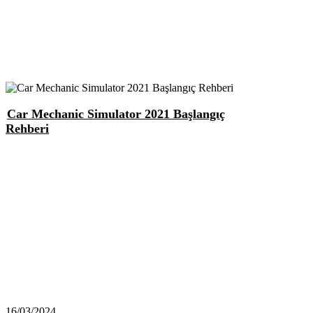
Car Mechanic Simulator 2021 Başlangıç
Rehberi
16/03/2024