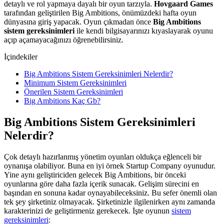
detaylı ve rol yapmaya dayalı bir oyun tarzıyla.
Hovgaard Games
tarafından geliştirilen Big Ambitions, önümüzdeki hafta oyun
dünyasına giriş yapacak. Oyun çıkmadan önce
Big Ambitions
sistem gereksinimleri
ile kendi bilgisayarınızı kıyaslayarak oyunu
açıp açamayacağınızı öğrenebilirsiniz.
İçindekiler
Big Ambitions Sistem Gereksinimleri Nelerdir?
Minimum Sistem Gereksinimleri
Önerilen Sistem Gereksinimleri
Big Ambitions Kaç Gb?
Big Ambitions Sistem Gereksinimleri
Nelerdir?
Çok detaylı hazırlanmış yönetim oyunları oldukça eğlenceli bir
oynanışa olabiliyor. Buna en iyi örnek Startup Company oyunudur.
Yine aynı geliştiriciden gelecek Big Ambitions, bir önceki
oyunlarına göre daha fazla içerik sunacak. Gelişim sürecini en
başından en sonuna kadar oynayabileceksiniz. Bu sefer önemli olan
tek şey şirketiniz olmayacak. Şirketinizle ilgilenirken aynı zamanda
karakterinizi de geliştirmeniz gerekecek. İşte oyunun
sistem
gereksinimleri
: