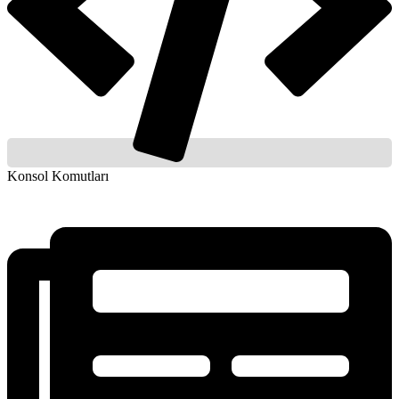
Konsol Komutları