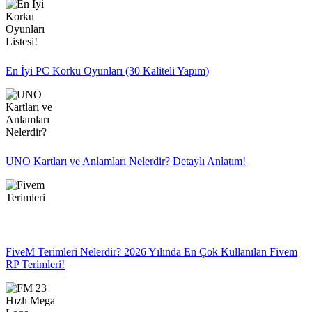
En İyi PC Korku Oyunları (30 Kaliteli Yapım)
UNO Kartları ve Anlamları Nelerdir? Detaylı Anlatım!
FiveM Terimleri Nelerdir? 2026 Yılında En Çok Kullanılan Fivem
RP Terimleri!