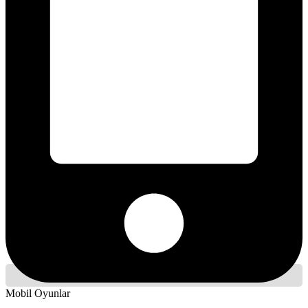
Mobil Oyunlar