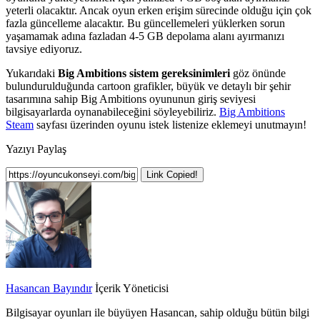
yeterli olacaktır. Ancak oyun erken erişim sürecinde olduğu için çok
fazla güncelleme alacaktır. Bu güncellemeleri yüklerken sorun
yaşamamak adına fazladan 4-5 GB depolama alanı ayırmanızı
tavsiye ediyoruz.
Yukarıdaki
Big Ambitions sistem gereksinimleri
göz önünde
bulundurulduğunda cartoon grafikler, büyük ve detaylı bir şehir
tasarımına sahip Big Ambitions oyununun giriş seviyesi
bilgisayarlarda oynanabileceğini söyleyebiliriz.
Big Ambitions
Steam
sayfası üzerinden oyunu istek listenize eklemeyi unutmayın!
Yazıyı Paylaş
Link Copied!
Hasancan Bayındır
İçerik Yöneticisi
Bilgisayar oyunları ile büyüyen Hasancan, sahip olduğu bütün bilgi