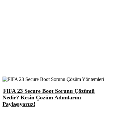
FIFA 23 Secure Boot Sorunu Çözümü
Nedir? Kesin Çözüm Adımlarını
Paylaşıyoruz!