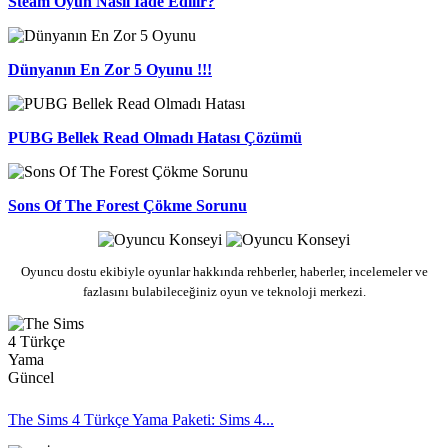
Steam Oyun Nasıl İade Edilir?
Dünyanın En Zor 5 Oyunu !!!
PUBG Bellek Read Olmadı Hatası Çözümü
Sons Of The Forest Çökme Sorunu
Oyuncu dostu ekibiyle oyunlar hakkında rehberler, haberler, incelemeler ve
fazlasını bulabileceğiniz oyun ve teknoloji merkezi.
The Sims 4 Türkçe Yama Paketi: Sims 4...