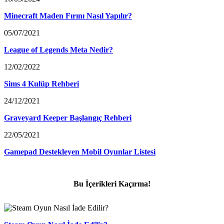
Minecraft Maden Fırını Nasıl Yapılır?
05/07/2021
League of Legends Meta Nedir?
12/02/2022
Sims 4 Kulüp Rehberi
24/12/2021
Graveyard Keeper Başlangıç Rehberi
22/05/2021
Gamepad Destekleyen Mobil Oyunlar Listesi
Bu İçerikleri Kaçırma!