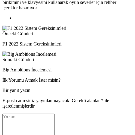
birikimini ve klavyesini kullanarak oyun severler için rehber
içerikler hazırlıyor.
Önceki Gönderi
F1 2022 Sistem Gereksinimleri
Sonraki Gönderi
Big Ambitions İncelemesi
İlk Yorumu Atmak İster misin?
Bir yanıt yazın
E-posta adresiniz yayınlanmayacak.
Gerekli alanlar
*
ile
işaretlenmişlerdir