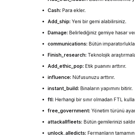
Cash:
Para ekler.
Add_ship:
Yeni bir gemi alabilirsiniz.
Damage:
Belirlediğiniz gemiye hasar ver
communications:
Bütün imparatorluklar
Finish_research:
Teknolojik araştırmal
Add_ethic_pop:
Etik puanını arttırır.
influence:
Nüfusunuzu arttırır.
instant_build:
Binaların yapımını bitirir.
ftl:
Herhangi bir sınır olmadan FTL kullana
free_government:
Yönetim türünü ayarl
attackallfleets:
Bütün gemilerinizi saldır
unlock_alledicts:
Fermanların tamamını