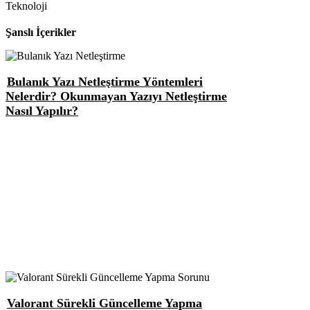
Teknoloji
Şanslı İçerikler
Bulanık Yazı Netleştirme Yöntemleri
Nelerdir? Okunmayan Yazıyı Netleştirme
Nasıl Yapılır?
Valorant Sürekli Güncelleme Yapma