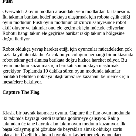
Push
Overwatch 2 oyun modları arasındaki yeni modlardan bir tanesidir.
İki takımın barikatı hedef noktaya ulaştırmak için robota eşlik ettiği
oyun modudur. Push oyun modunun otuzuncu saniyesinde robot
aktif oluyor ve takımlar onu ele geçirmek için mücade ediyorlar.
Robotu hangi takım ele geçirirse barikat rakip takımın bölgesine
doğru ilerliyor.
Robot oldukça yavaş hareket ettiği için oyuncular mücadeleden çok
fazla keyif almaktadır. Ancak bu yolculuğun herhangi bir noktasında
robot tekrar geri alınırsa barikata doğru hızlıca hareket ediyor. Bu
oyun modunu kazanmak için barikatı son noktaya ulaştırmak
gerekiyor. Toplamda 10 dakika süren oyun modunda takımlar
baritaktı belirtilen noktaya ulaştıramaz ise kazananı belirlemek için
mesafelere bakılıyor.
Capture The Flag
Klasik bir bayrak kapmaca oyunu. Capture the flag oyun modunda
iki takımda bayrağı kendi tarafına götürmeye çalışıyor. Rakip
takımdan üç tane bayrak alan takım oyun modunu kazanıyor. İlk
başta kolaymış gibi gözükse de bayrakları almak oldukça zorlu
olacaktır. Özellikle alınan bayrakları kaybetmemek oyuncuları