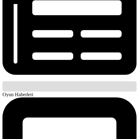
Oyun Haberleri