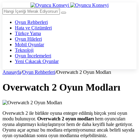
Oyun Rehberleri
Hata ve Çözümleri
Türkçe Yama
Oyun Hileleri
Mobil Oyunlar
Teknoloji
Oyun İncelemeleri
Yeni Çıkacak Oyunlar
Anasayfa
/
Oyun Rehberleri
/
Overwatch 2 Oyun Modları
Overwatch 2 Oyun Modları
Overwatch 2 ile birlikte oyuna entegre edilmiş birçok yeni oyun
modu bulunuyor.
Overwatch 2 oyun modları
hem oyuncuları
oyuna alıştırmayı kolaylaştırıyor hem de daha keyifli hale getiriyor.
Oyunu açar açmaz bu modlara erişemiyorsunuz ancak belirli sayıda
oyun oynadıktan sonra oyun modlarına erişebilirsiniz.