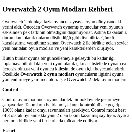
Overwatch 2 Oyun Modları Rehberi
Overwatch 2 oldukça fazla oyuncu sayısıyla oyun dünyasındaki
yerini aldı. Önceden Overwatch oynamış oyuncular yeni oyunun
eskisinden pek farkının olmadığını düşünüyorlar. Aslına bakarsanız
durum tam olarak onların düşündüğü gibi diyebiliriz. Çünkü
karşılaştırma yaptığımız zaman Overwatch 2 ile birlikte gelen şeyler
yeni haritalar, oyun modları ve yeni karakterlerden oluşuyor.
Bütün bunlar oyuna bir güncellemeyle gelseydi bu kadar ilgi
toplamayabilirdi lakin yeni oyun olarak çıkması üstelikle oynaması
ücretsiz olması yeni oyuncu kitlesini de oyun için heyecanlandırdı.
Özellikle
Overwatch 2 oyun modları
oyuncuların ilgisini oyuna
yönlendirmeye yardımcı oldu. İşte Overwatch 2’deki oyun modları;
Control
Control oyun modunda oyuncular tek bir noktayı ele geçirmeye
çalışıyorlar. Takımların belirlenmiş alanın kontrolünü ele geçirip
100% olana kadar orayı savunmaları gerekiyor. Control modu best
of 3 olarak oynanmakta yani 2 olan takım kazanmış sayılıyor. Ayrıca
her turla birlikte yeni bir haritada mücadele ediliyor.
Escort