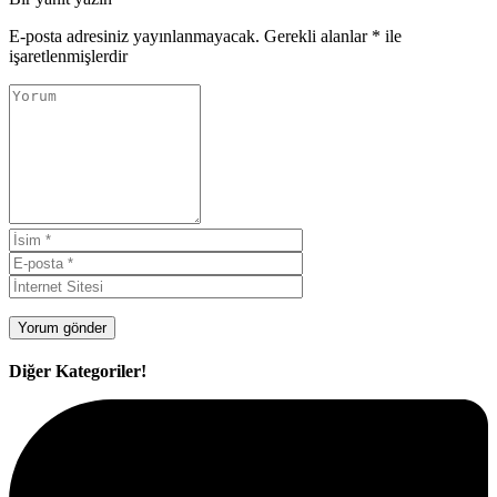
E-posta adresiniz yayınlanmayacak.
Gerekli alanlar
*
ile
işaretlenmişlerdir
Diğer Kategoriler!