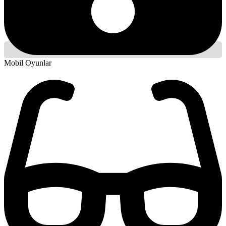
Mobil Oyunlar