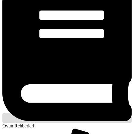
Oyun Rehberleri