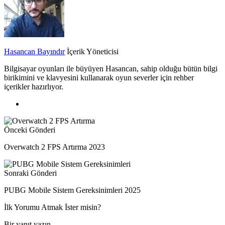
Hasancan Bayındır
İçerik Yöneticisi
Bilgisayar oyunları ile büyüyen Hasancan, sahip olduğu bütün bilgi
birikimini ve klavyesini kullanarak oyun severler için rehber
içerikler hazırlıyor.
Önceki Gönderi
Overwatch 2 FPS Artırma 2023
Sonraki Gönderi
PUBG Mobile Sistem Gereksinimleri 2025
İlk Yorumu Atmak İster misin?
Bir yanıt yazın