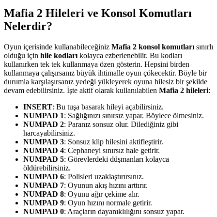
Mafia 2 Hileleri ve Konsol Komutları
Nelerdir?
Oyun içerisinde kullanabileceğiniz
Mafia 2 konsol komutları
sınırlı
olduğu için
hile kodları
kolayca ezberlenebilir. Bu kodları
kullanırken tek tek kullanmaya özen gösterin. Hepsini birden
kullanmaya çalışırsanız büyük ihtimalle oyun çökecektir. Böyle bir
durumla karşılaşırsanız yedeği yükleyerek oyuna hilesiz bir şekilde
devam edebilirsiniz. İşte aktif olarak kullanılabilen
Mafia 2 hileleri
:
INSERT
: Bu tuşa basarak hileyi açabilirsiniz.
NUMPAD 1
: Sağlığınızı sınırsız yapar. Böylece ölmesiniz.
NUMPAD 2
: Paranız sonsuz olur. Dilediğiniz gibi
harcayabilirsiniz.
NUMPAD 3
: Sonsuz klip hilesini aktifleştirir.
NUMPAD 4
: Cephaneyi sınırsız hale getirir.
NUMPAD 5
: Görevlerdeki düşmanları kolayca
öldürebilirsiniz.
NUMPAD 6
: Polisleri uzaklaştırırsınız.
NUMPAD 7
: Oyunun akış hızını arttırır.
NUMPAD 8
: Oyunu ağır çekime alır.
NUMPAD 9
: Oyun hızını normale getirir.
NUMPAD 0
: Araçların dayanıklılığını sonsuz yapar.