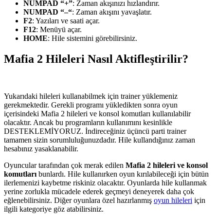
NUMPAD “+”
: Zaman akışınızı hızlandırır.
NUMPAD “–“
: Zaman akışını yavaşlatır.
F2
: Yazıları ve saati açar.
F12
: Menüyü açar.
HOME
: Hile sistemini görebilirsiniz.
Mafia 2 Hileleri Nasıl Aktifleştirilir?
Yukarıdaki hileleri kullanabilmek için trainer yüklemeniz
gerekmektedir. Gerekli programı yükledikten sonra oyun
içerisindeki Mafia 2 hileleri ve konsol komutları kullanılabilir
olacaktır. Ancak bu programların kullanımını kesinlikle
DESTEKLEMİYORUZ. İndireceğiniz üçüncü parti trainer
tamamen sizin sorumluluğunuzdadır. Hile kullandığınız zaman
hesabınız yasaklanabilir.
Oyuncular tarafından çok merak edilen
Mafia 2 hileleri ve konsol
komutları
bunlardı. Hile kullanırken oyun kırılabileceği için bütün
ilerlemenizi kaybetme riskiniz olacaktır. Oyunlarda hile kullanmak
yerine zorlukla mücadele ederek geçmeyi deneyerek daha çok
eğlenebilirsiniz. Diğer oyunlara özel hazırlanmış
oyun hileleri
için
ilgili kategoriye göz atabilirsiniz.