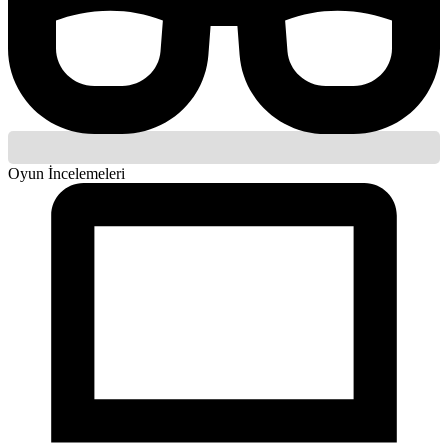
Oyun İncelemeleri