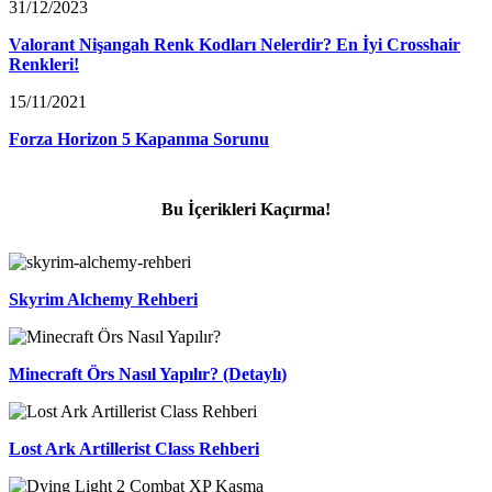
31/12/2023
Valorant Nişangah Renk Kodları Nelerdir? En İyi Crosshair
Renkleri!
15/11/2021
Forza Horizon 5 Kapanma Sorunu
Bu İçerikleri Kaçırma!
Skyrim Alchemy Rehberi
Minecraft Örs Nasıl Yapılır? (Detaylı)
Lost Ark Artillerist Class Rehberi