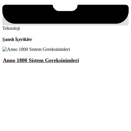
Teknoloji
Şanslı İçerikler
Anno 1800 Sistem Gereksinimleri