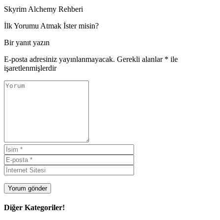
Skyrim Alchemy Rehberi
İlk Yorumu Atmak İster misin?
Bir yanıt yazın
E-posta adresiniz yayınlanmayacak.
Gerekli alanlar
*
ile
işaretlenmişlerdir
Diğer Kategoriler!