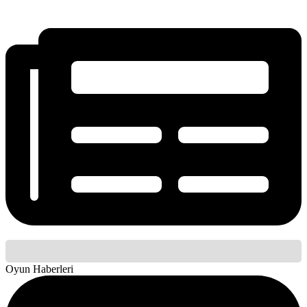
Oyun Haberleri