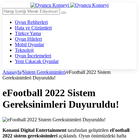
Oyun Rehberleri
Hata ve Çözümleri
Türkçe Yama
Oyun Hileleri
Mobil Oyunlar
Teknoloji
Oyun İncelemeleri
Yeni Çıkacak Oyunlar
Anasayfa
/
Sistem Gereksinimleri
/
eFootball 2022 Sistem
Gereksinimleri Duyuruldu!
eFootball 2022 Sistem
Gereksinimleri Duyuruldu!
Konami Digital Entertainment
tarafından geliştirilen
eFootball
2022 sistem gereksinimleri
açıklandı. Oyun önümüzdeki hafta