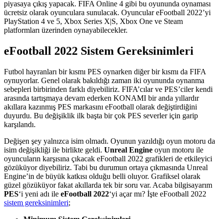
piyasaya çıkış yapacak. FIFA Online 4 gibi bu oyununda oynaması
ücretsiz olarak oyunculara sunulacak. Oyuncular eFootball 2022’yi
PlayStation 4 ve 5, Xbox Series X|S, Xbox One ve Steam
platformları üzerinden oynayabilecekler.
eFootball 2022 Sistem Gereksinimleri
Futbol hayranları bir kısmı PES oynarken diğer bir kısmı da FIFA
oynuyorlar. Genel olarak bakıldığı zaman iki oyununda oynanma
sebepleri birbirinden farklı diyebiliriz. FIFA’cılar ve PES’ciler kendi
arasında tartışmaya devam ederken KONAMI bir anda yıllardır
akıllara kazınmış PES markasını eFootball olarak değiştirdiğini
duyurdu. Bu değişiklik ilk başta bir çok PES severler için garip
karşılandı.
Değişen şey yalnızca isim olmadı. Oyunun yazıldığı oyun motoru da
isim değişikliği ile birlikte geldi.
Unreal Engine
oyun motoru ile
oyuncuların karşısına çıkacak eFootball 2022 grafikleri de etkileyici
gözüküyor diyebiliriz. Tabi bu durumun ortaya çıkmasında Unreal
Engine’in de büyük katkısı olduğu belli oluyor. Grafiksel olarak
güzel gözüküyor fakat akıllarda tek bir soru var. Acaba bilgisayarım
PES
‘i yeni adı ile
eFootball 2022
‘yi açar mı? İşte eFootball 2022
sistem gereksinimleri
;