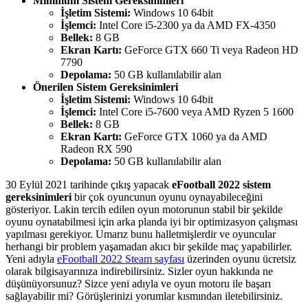
Minimum Sistem Gereksinimleri
İşletim Sistemi:
Windows 10 64bit
İşlemci:
Intel Core i5-2300 ya da AMD FX-4350
Bellek:
8 GB
Ekran Kartı:
GeForce GTX 660 Ti veya Radeon HD
7790
Depolama:
50 GB kullanılabilir alan
Önerilen Sistem Gereksinimleri
İşletim Sistemi:
Windows 10 64bit
İşlemci:
Intel Core i5-7600 veya AMD Ryzen 5 1600
Bellek:
8 GB
Ekran Kartı:
GeForce GTX 1060 ya da AMD
Radeon RX 590
Depolama:
50 GB kullanılabilir alan
30 Eylül 2021 tarihinde çıkış yapacak
eFootball 2022 sistem
gereksinimleri
bir çok oyuncunun oyunu oynayabileceğini
gösteriyor. Lakin tercih edilen oyun motorunun stabil bir şekilde
oyunu oynatabilmesi için arka planda iyi bir optimizasyon çalışması
yapılması gerekiyor. Umarız bunu halletmişlerdir ve oyuncular
herhangi bir problem yaşamadan akıcı bir şekilde maç yapabilirler.
Yeni adıyla
eFootball 2022 Steam sayfası
üzerinden oyunu ücretsiz
olarak bilgisayarınıza indirebilirsiniz. Sizler oyun hakkında ne
düşünüyorsunuz? Sizce yeni adıyla ve oyun motoru ile başarı
sağlayabilir mi? Görüşlerinizi yorumlar kısmından iletebilirsiniz.